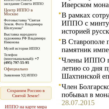
Иверском мона
заседание Совета ИППО
Центр ИППО в
В рамках сотр
Москве
Фотовыставка "Святая
ИППО с минтур
Земля. Фото Владимира
Шелгунова"
историей русс
Выставка народного
художника РФ Владимира
В Ставрополе 
Никонова
памятник импе
Музей истории ИППО
Телефон
Члены ИППО пр
(многоканальный):
+7
(495) 797-55-95
летию со дня п
Официально
Шахтинской е
Заявления УД ИППО
Член Болгарск
Сохраним Россию в
побывал в мон
Святой Земле!
28.07.2015
ИППО на карте мира