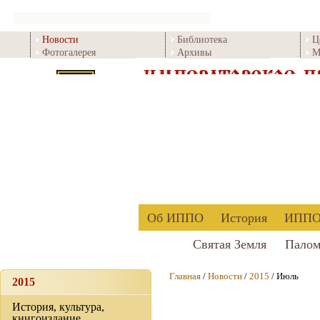
Новости
Библиотека
Ц
Фотогалерея
Архивы
М
Об ИППО
История
ИППО 
Святая Земля
Палом
Главная
/
Новости
/
2015
/ Июль
2015
История, культура,
книгоиздание