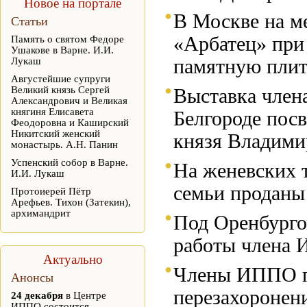
Новое на портале
В Москве на м
Статьи
«Арбатец» при
Память о святом Федоре
Ушакове в Варне. И.И.
Лукаш
памятную плит
Августейшие супруги
Великий князь Сергей
Выставка член
Александрович и Великая
княгиня Елисавета
Белгороде пос
Феодоровна и Каширский
Никитский женский
князя Владим
монастырь. А.Н. Панин
Успенский собор в Варне.
На женевских 
И.И. Лукаш
семьи проданы
Протоиерей Пётр
Арефьев. Тихон (Затекин),
архимандрит
Под Оренбурго
работы члена 
Актуально
Члены ИППО пр
Анонсы
перезахоронен
24 декабря
в Центре
ИППО состоится