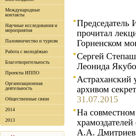
Международные
контакты
Председатель 
Научные исследования и
мероприятия
прочитал лекц
Паломничество и туризм
Горненском м
Работа с молодёжью
Сергей Степаш
Благотворительность
Леонида Якубо
Проекты ИППО
Астраханский у
Организационная
архивом секре
деятельность
31.07.2015
Общественные связи
2014
На совместно
2013
храмоздателей
А.А. Дмитриев