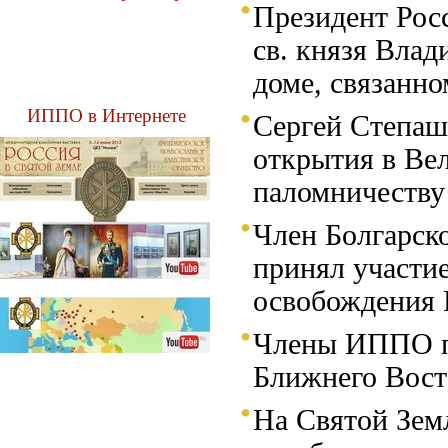
Президент Рос
св. князя Вла
доме, связанн
ИППО в Интернете
Сергей Степаш
открытия в Ве
паломничеству
Член Болгарск
принял участи
освобождения 
Члены ИППО пр
Ближнего Вост
На Святой Зем