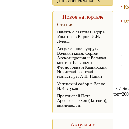
Династия Романовых
Ко
Новое на портале
Оп
Статьи
Память о святом Федоре
Ушакове в Варне. И.И.
Лукаш
Августейшие супруги
Великий князь Сергей
Александрович и Великая
княгиня Елисавета
Феодоровна и Каширский
Никитский женский
монастырь. А.Н. Панин
Успенский собор в Варне.
И.И. Лукаш
../../..
top=200,
Протоиерей Пётр
Арефьев. Тихон (Затекин),
архимандрит
Актуально