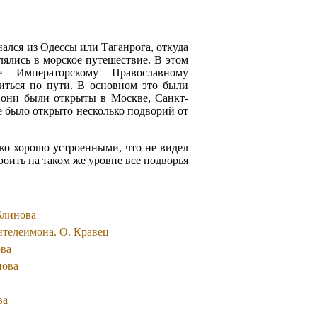
ался из Одессы или Таганрога, откуда
ялись в морское путешествие. В этом
 Императорскому Православному
иться по пути. В основном это были
 они были открыты в Москве, Санкт-
е было открыто несколько подворий от
ко хорошо устроенными, что не видел
оить на таком же уровне все подворья
Блинова
нтелеимона. О. Кравец
ова
нова
ва