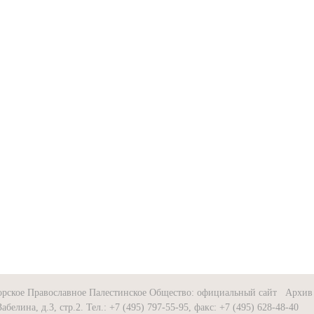
орское Православное Палестинское Общество: официальный сайт Архив 
Забелина, д.3, стр.2. Тел.: +7 (495) 797-55-95, факс: +7 (495) 628-48-40