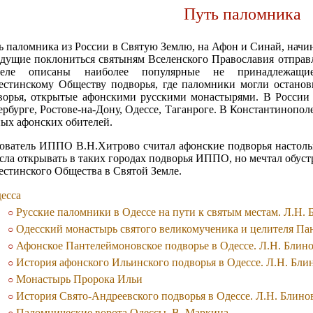
Путь паломника
ь паломника из России в Святую Землю, на Афон и Синай, начин
дущие поклониться святыням Вселенского Православия отправл
деле описаны наиболее популярные не принадлежащие
естинскому Обществу подворья, где паломники могли останов
ворья, открытые афонскими русскими монастырями. В России
ербурге, Ростове-на-Дону, Одессе, Таганроге. В Константинопол
ных афонских обителей.
ователь ИППО В.Н.Хитрово считал афонские подворья настоль
сла открывать в таких городах подворья ИППО, но мечтал обустр
естинского Общества в Святой Земле.
есса
Русские паломники в Одессе на пути к святым местам. Л.Н. 
Одесский монастырь святого великомученика и целителя Па
Афонское Пантелеймоновское подворье в Одессе. Л.Н. Блин
История афонского Ильинского подворья в Одессе. Л.Н. Бли
Монастырь Пророка Ильи
История Свято-Андреевского подворья в Одессе. Л.Н. Блино
Паломнические ворота Одессы. В. Маркина