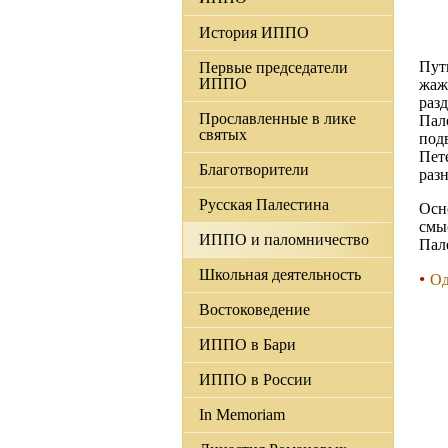
История ИППО
Пут
Первые председатели
ИППО
жаж
раз
Прославленные в лике
Пал
святых
под
Пет
Благотворители
раз
Русская Палестина
Осн
смы
ИППО и паломничество
Пал
Школьная деятельность
Од
Востоковедение
ИППО в Бари
ИППО в России
In Memoriam