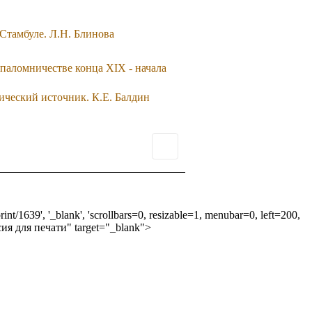
Стамбуле. Л.Н. Блинова
паломничестве конца XIX - начала
ический источник. К.Е. Балдин
int/1639', '_blank', 'scrollbars=0, resizable=1, menubar=0, left=200,
ерсия для печати" target="_blank">