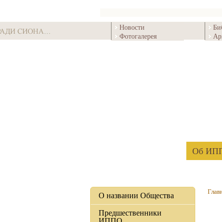
Новости
Би
Фотогалерея
Ар
Об ИП
Глав
О названии Общества
Предшественники
ИППО