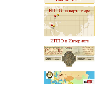
ИППО на карте мира
ИППО в Интернете