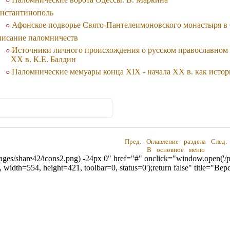
нстантинополь
Афонское подворье Свято-Пантелеимоновского монастыря в 
исание паломничеств
Источники личного происхождения о русском православном 
XX в. К.Е. Балдин
Паломнические мемуары конца XIX - начала XX в. как истор
Пред.
Оглавление раздела
След.
В основное меню
/images/share42/icons2.png) -24px 0" href="#" onclick="window.open('/pr
 width=554, height=421, toolbar=0, status=0');return false" title="В