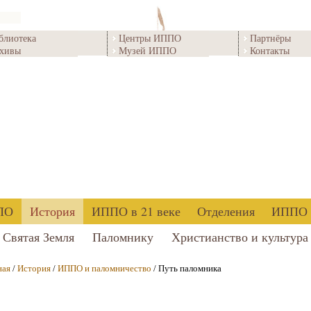
блиотека
Центры ИППО
Партнёры
хивы
Музей ИППО
Контакты
ПО
История
ИППО в 21 веке
Отделения
ИППО 
Святая Земля
Паломнику
Христианство и культура
ная
/
История
/
ИППО и паломничество
/ Путь паломника