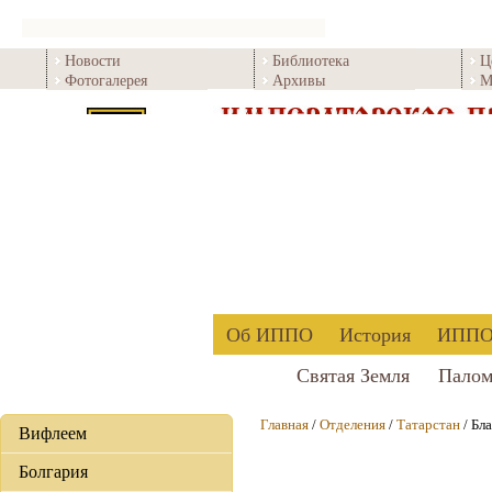
Новости
Библиотека
Ц
Фотогалерея
Архивы
М
Об ИППО
История
ИППО 
Святая Земля
Палом
Главная
/
Отделения
/
Татарстан
/ Бл
Вифлеем
Болгария