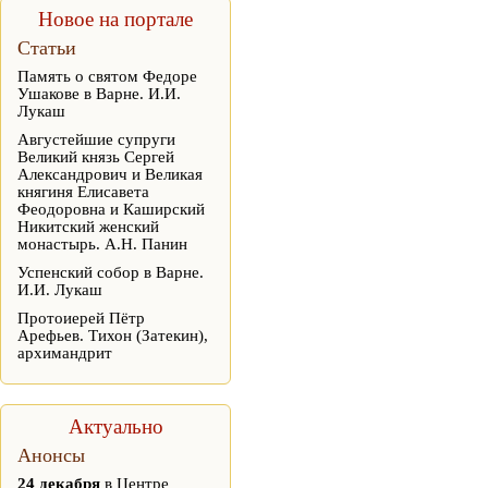
Новое на портале
Статьи
Память о святом Федоре
Ушакове в Варне. И.И.
Лукаш
Августейшие супруги
Великий князь Сергей
Александрович и Великая
княгиня Елисавета
Феодоровна и Каширский
Никитский женский
монастырь. А.Н. Панин
Успенский собор в Варне.
И.И. Лукаш
Протоиерей Пётр
Арефьев. Тихон (Затекин),
архимандрит
Актуально
Анонсы
24 декабря
в Центре