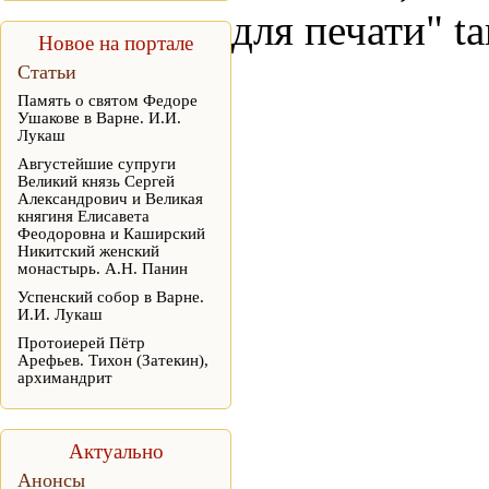
для печати" t
Новое на портале
Статьи
Память о святом Федоре
Ушакове в Варне. И.И.
Лукаш
Августейшие супруги
Великий князь Сергей
Александрович и Великая
княгиня Елисавета
Феодоровна и Каширский
Никитский женский
монастырь. А.Н. Панин
Успенский собор в Варне.
И.И. Лукаш
Протоиерей Пётр
Арефьев. Тихон (Затекин),
архимандрит
Актуально
Анонсы