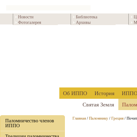
Новости
Библиотека
Ц
Фотогалерея
Архивы
М
Об ИППО
История
ИППО 
Святая Земля
Палом
Главная
/
Паломнику
/
Греция
/ Почи
Паломничество членов
ИППО
Традиции паломничества