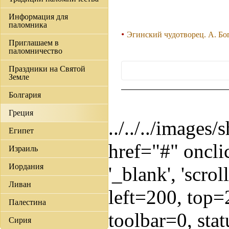
Информация для
паломника
Эгинский чудотворец. А. Бо
Приглашаем в
паломничество
Праздники на Святой
Земле
Болгария
Греция
../../../images
Египет
href="#" oncli
Израиль
Иордания
'_blank', 'scro
Ливан
left=200, top=
Палестина
toolbar=0, stat
Сирия