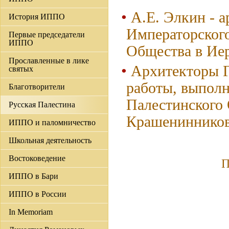
А.Е. Элкин - 
История ИППО
Императорског
Первые председатели
ИППО
Общества в Иер
Прославленные в лике
Архитекторы Г
святых
работы, выполн
Благотворители
Палестинского 
Русская Палестина
Крашениннико
ИППО и паломничество
Школьная деятельность
Востоковедение
П
ИППО в Бари
ИППО в России
In Memoriam