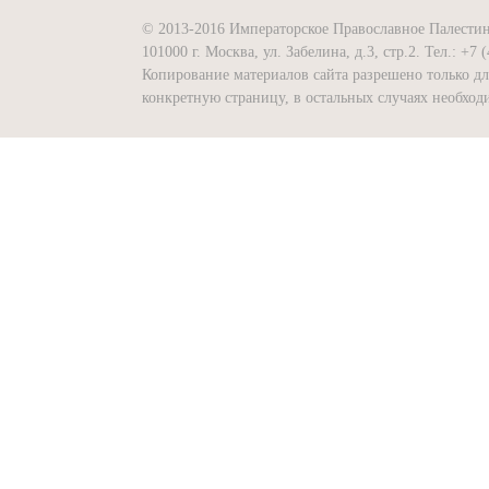
© 2013-2016 Императорское Православное Палести
101000 г. Москва, ул. Забелина, д.3, стр.2. Тел.: +7 
Копирование материалов сайта разрешено только д
конкретную страницу, в остальных случаях необх