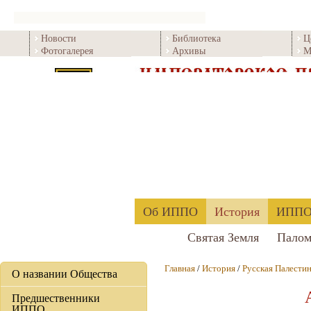
Новости
Библиотека
Ц
Фотогалерея
Архивы
М
Об ИППО
История
ИППО 
Святая Земля
Палом
Главная
/
История
/
Русская Палести
О названии Общества
Предшественники
ИППО