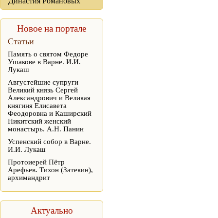
Династия Романовых
Новое на портале
Статьи
Память о святом Федоре
Ушакове в Варне. И.И.
Лукаш
Августейшие супруги
Великий князь Сергей
Александрович и Великая
княгиня Елисавета
Феодоровна и Каширский
Никитский женский
монастырь. А.Н. Панин
Успенский собор в Варне.
И.И. Лукаш
Протоиерей Пётр
Арефьев. Тихон (Затекин),
архимандрит
Актуально