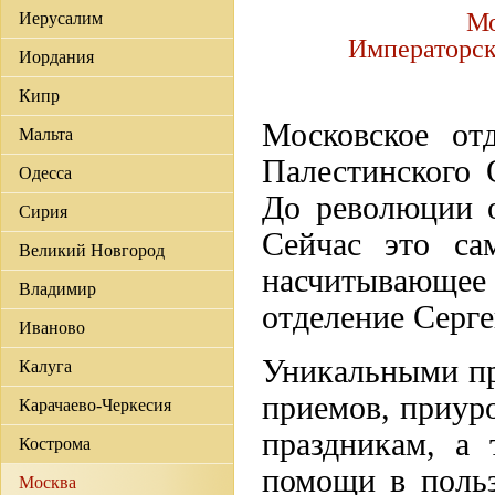
Мо
Иерусалим
Императорск
Иордания
Кипр
Московское от
Мальта
Палестинского 
Одесса
До революции о
Сирия
Сейчас это са
Великий Новгород
насчитывающее
Владимир
отделение Серге
Иваново
Уникальными пр
Калуга
приемов, приур
Карачаево-Черкесия
праздникам, а 
Кострома
помощи в польз
Москва