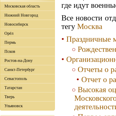
где идут военны
Московская область
Нижний Новгород
Все новости отд
Новосибирск
тегу
Москва
Орёл
Праздничные 
Пермь
Рождествен
Псков
Организационн
Ростов-на-Дону
Отчеты о 
Санкт-Петербург
Отчет о ра
Севастополь
Татарстан
Высокая о
Московского
Тверь
деятельнос
Ульяновск