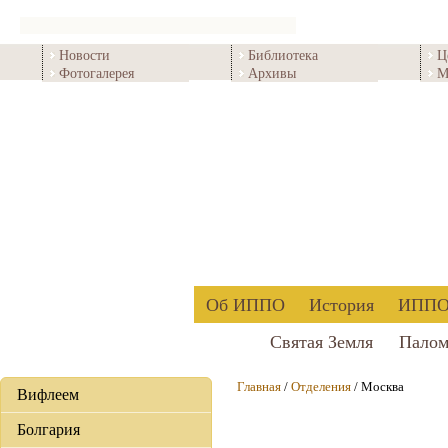
Новости
Библиотека
Ц
Фотогалерея
Архивы
М
Об ИППО
История
ИППО 
Святая Земля
Палом
Главная
/
Отделения
/ Москва
Вифлеем
Болгария