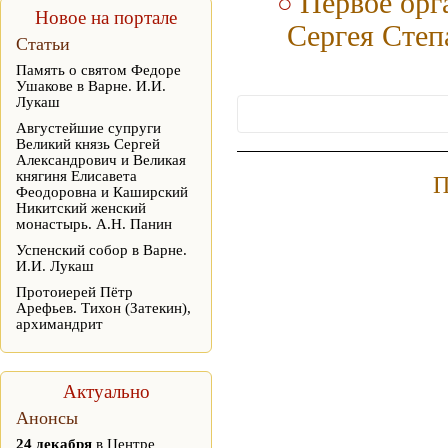
Первое орг
Новое на портале
Сергея Сте
Статьи
Память о святом Федоре
Ушакове в Варне. И.И.
Лукаш
Августейшие супруги
Великий князь Сергей
Александрович и Великая
княгиня Елисавета
П
Феодоровна и Каширский
Никитский женский
монастырь. А.Н. Панин
Успенский собор в Варне.
И.И. Лукаш
Протоиерей Пётр
Арефьев. Тихон (Затекин),
архимандрит
Актуально
Анонсы
24 декабря
в Центре