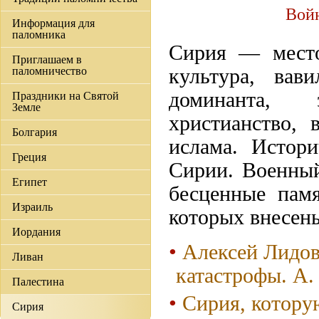
Войн
Информация для
паломника
Сирия — место
Приглашаем в
паломничество
культура, вави
доминанта, 
Праздники на Святой
Земле
христианство, 
Болгария
ислама. Истор
Греция
Сирии. Военный
Египет
бесценные пам
Израиль
которых внесе
Иордания
Алексей Лидов
Ливан
катастрофы. А.
Палестина
Сирия, котору
Сирия