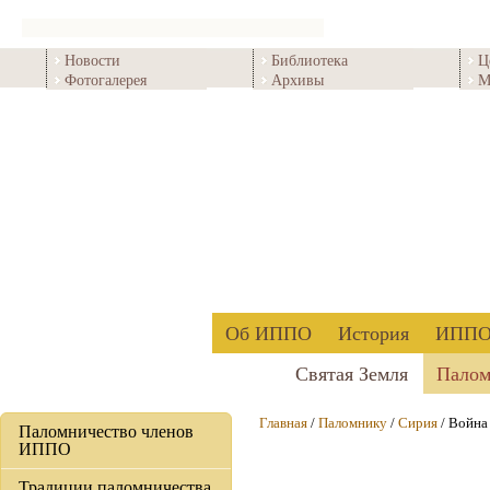
Новости
Библиотека
Ц
Фотогалерея
Архивы
М
Об ИППО
История
ИППО 
Святая Земля
Палом
Главная
/
Паломнику
/
Сирия
/ Война
Паломничество членов
ИППО
Традиции паломничества