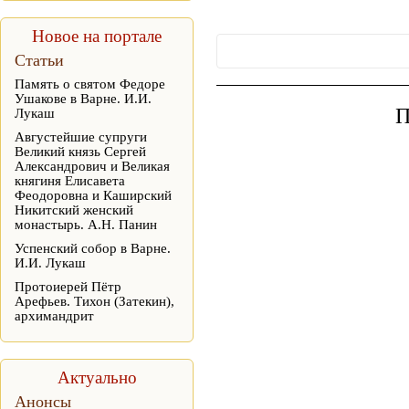
Новое на портале
Статьи
Память о святом Федоре
Ушакове в Варне. И.И.
П
Лукаш
Августейшие супруги
Великий князь Сергей
Александрович и Великая
княгиня Елисавета
Феодоровна и Каширский
Никитский женский
монастырь. А.Н. Панин
Успенский собор в Варне.
И.И. Лукаш
Протоиерей Пётр
Арефьев. Тихон (Затекин),
архимандрит
Актуально
Анонсы