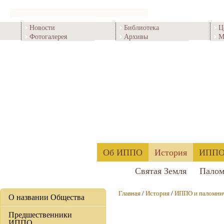
Новости
Библиотека
Ц
Фотогалерея
Архивы
М
Об ИППО
История
ИППО 
Святая Земля
Палом
Главная
/
История
/
ИППО и паломни
О названии Общества
Предшественники
ИППО