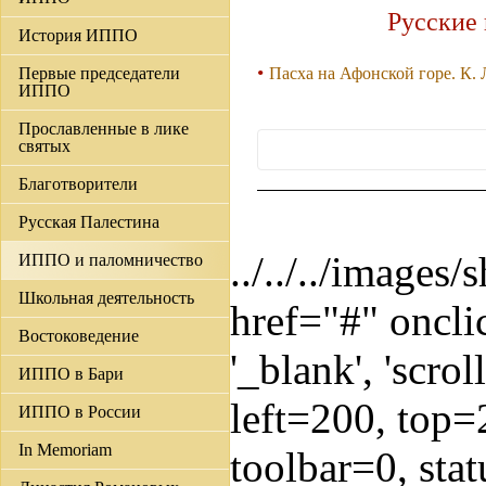
Русские 
История ИППО
Первые председатели
Пасха на Афонской горе. К. 
ИППО
Прославленные в лике
святых
Благотворители
Русская Палестина
../../../images
ИППО и паломничество
Школьная деятельность
href="#" oncli
Востоковедение
'_blank', 'scro
ИППО в Бари
left=200, top=
ИППО в России
In Memoriam
toolbar=0, stat