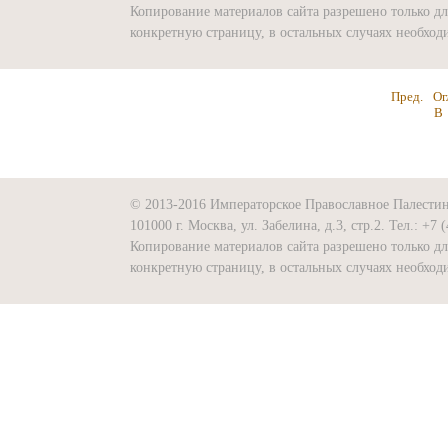
Копирование материалов сайта разрешено только д
конкретную страницу, в остальных случаях необх
Пред.
Ог
В
© 2013-2016 Императорское Православное Палести
101000 г. Москва, ул. Забелина, д.3, стр.2. Тел.: +7 
Копирование материалов сайта разрешено только д
конкретную страницу, в остальных случаях необх