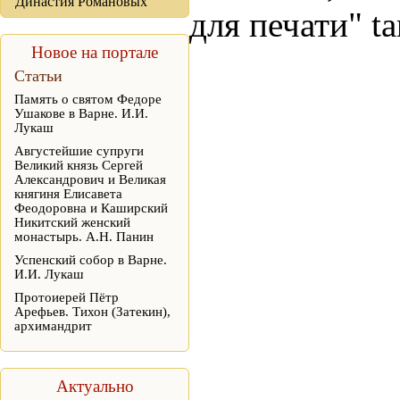
Династия Романовых
для печати" t
Новое на портале
Статьи
Память о святом Федоре
Ушакове в Варне. И.И.
Лукаш
Августейшие супруги
Великий князь Сергей
Александрович и Великая
княгиня Елисавета
Феодоровна и Каширский
Никитский женский
монастырь. А.Н. Панин
Успенский собор в Варне.
И.И. Лукаш
Протоиерей Пётр
Арефьев. Тихон (Затекин),
архимандрит
Актуально