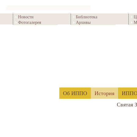
Новости
Библиотека
Ц
Фотогалерея
Архивы
М
Об ИППО
История
ИППО 
Святая 