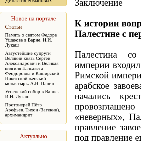
Заключение
Династия Романовых
Новое на портале
К истории вопр
Статьи
Палестине с пе
Память о святом Федоре
Ушакове в Варне. И.И.
Лукаш
Палестина со
Августейшие супруги
Великий князь Сергей
империи входила
Александрович и Великая
княгиня Елисавета
Римской империи
Феодоровна и Каширский
Никитский женский
арабское завоев
монастырь. А.Н. Панин
Успенский собор в Варне.
начались кре
И.И. Лукаш
провозглашено
Протоиерей Пётр
Арефьев. Тихон (Затекин),
«неверных», Па
архимандрит
правление завое
под правление е
Актуально