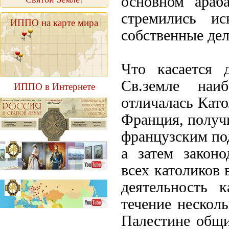
основном араб
стремились ис
ИППО на карте мира
собственные дел
Что касается 
Св.земле наи
ИППО в Интернете
отличалась Като
Франция, получи
французским по
а затем законо
всех католиков 
деятельность 
течение нескол
Палестине общи