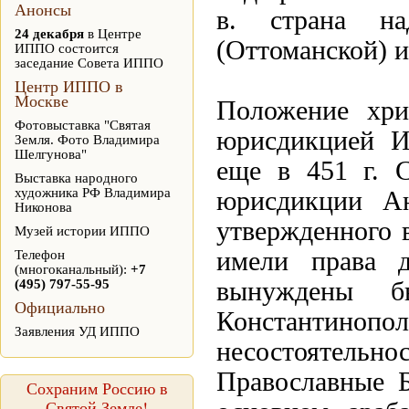
Анонсы
в. страна н
24 декабря
в Центре
(Оттоманской) 
ИППО состоится
заседание Совета ИППО
Центр ИППО в
Москве
Положение хри
Фотовыставка "Святая
юрисдикцией Ие
Земля. Фото Владимира
Шелгунова"
еще в 451 г. 
Выставка народного
художника РФ Владимира
юрисдикции Ан
Никонова
утвержденного в
Музей истории ИППО
имели права д
Телефон
(многоканальный):
+7
(495) 797-55-95
вынуждены б
Официально
Константинопол
Заявления УД ИППО
несостоятельно
Православные 
Сохраним Россию в
Святой Земле!