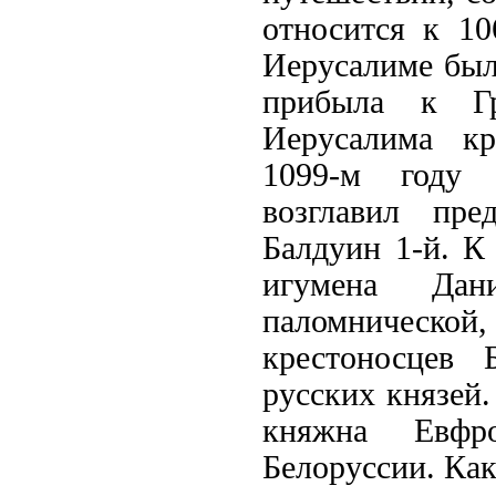
относится к 10
Иерусалиме был
прибыла к Гр
Иерусалима кр
1099-м году И
возглавил пре
Балдуин 1-й. К
игумена Дан
паломнической,
крестоносцев 
русских князей.
княжна Евфро
Белоруссии. Как