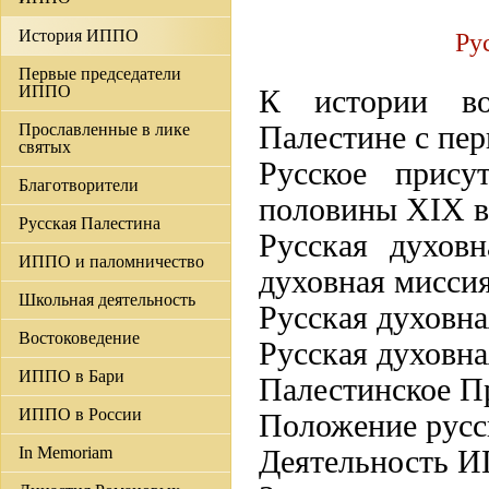
История ИППО
Ру
Первые председатели
ИППО
К истории во
Прославленные в лике
Палестине с пер
святых
Русское прис
Благотворители
половины XIX в
Русская Палестина
Русская духовн
ИППО и паломничество
духовная миссия
Школьная деятельность
Русская духовна
Востоковедение
Русская духовная
ИППО в Бари
Палестинское П
ИППО в России
Положение русс
In Memoriam
Деятельность И