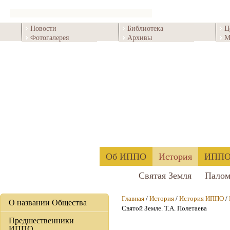
Новости
Библиотека
Ц
Фотогалерея
Архивы
М
Об ИППО
История
ИППО 
Святая Земля
Палом
Главная
/
История
/
История ИППО
/
О названии Общества
Святой Земле. Т.А. Полетаева
Предшественники
ИППО