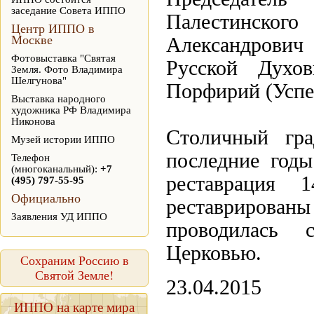
заседание Совета ИППО
Палестинског
Центр ИППО в
Москве
Александрови
Фотовыставка "Святая
Русской Духо
Земля. Фото Владимира
Шелгунова"
Порфирий (Успе
Выставка народного
художника РФ Владимира
Никонова
Столичный гра
Музей истории ИППО
последние годы
Телефон
(многоканальный):
+7
реставрация
(495) 797-55-95
Официально
реставрированы
Заявления УД ИППО
проводилась 
Церковью.
Сохраним Россию в
Святой Земле!
23.04.2015
ИППО на карте мира