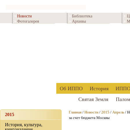
Новости
Библиотека
Ц
Фотогалерея
Архивы
М
Об ИППО
История
ИППО 
Святая Земля
Палом
Главная
/
Новости
/
2015
/
Апрель
/ Н
2015
за счет бюджета Москвы
История, культура,
книгоиздание