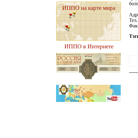
бол
ИППО на карте мира
Адре
Тел.
Факс
Тэг
ИППО в Интернете