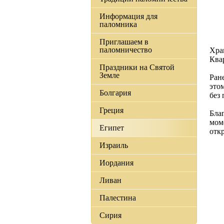
Информация для
паломника
Приглашаем в
паломничество
Хра
Ква
Праздники на Святой
Земле
Ран
это
Болгария
без
Греция
Бла
мом
Египет
отк
Израиль
Иордания
Ливан
Палестина
Сирия