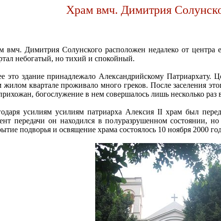
Храм вмч. Димитрия Солунско
м вмч. Димитрия Солунского расположен недалеко от центра е
ртал небогатый, но тихий и спокойный.
ее это здание принадлежало Александрийскому Патриархату. Це
м жилом квартале проживало много греков. После заселения это
 прихожан, богослужение в нем совершалось лишь несколько раз в
годаря усилиям усилиям патриарха Алексия II храм был пере
ент передачи он находился в полуразрушенном состоянии, но
рытие подворья и освящение храма состоялось 10 ноября 2000 год