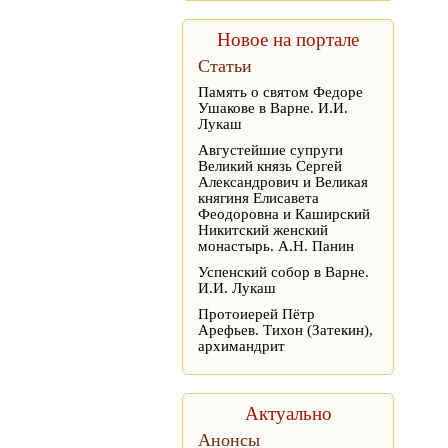
Новое на портале
Статьи
Память о святом Федоре
Ушакове в Варне. И.И.
Лукаш
Августейшие супруги
Великий князь Сергей
Александрович и Великая
княгиня Елисавета
Феодоровна и Каширский
Никитский женский
монастырь. А.Н. Панин
Успенский собор в Варне.
И.И. Лукаш
Протоиерей Пётр
Арефьев. Тихон (Затекин),
архимандрит
Актуально
Анонсы