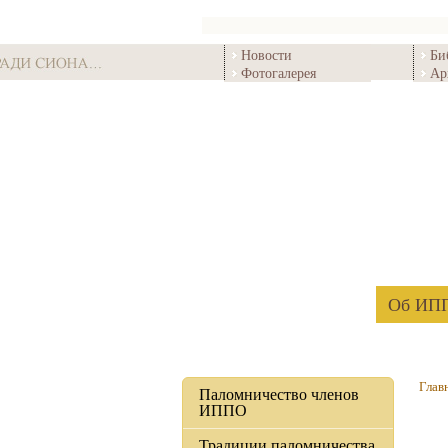
Новости
Би
Фотогалерея
Ар
Об ИП
Глав
Паломничество членов
ИППО
Традиции паломничества