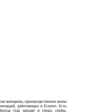
овном женщины, преимущественно жены
анизаций, работающих в Египте. Есть
огда туда заходят и греки, сербы,