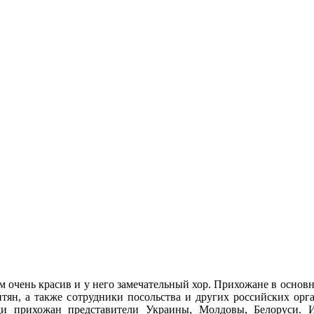
м очень красив и у него замечательный хор. Прихожане в осн
птян, а также сотрудники посольства и других российских орг
ди прихожан представители Украины, Молдовы, Белоруси. Ин