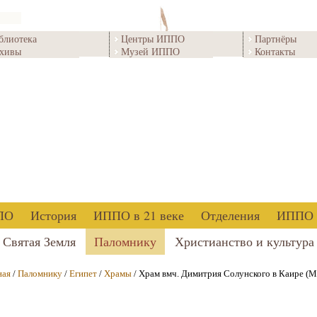
блиотека
Центры ИППО
Партнёры
хивы
Музей ИППО
Контакты
ПО
История
ИППО в 21 веке
Отделения
ИППО 
Святая Земля
Паломнику
Христианство и культура
ная
/
Паломнику
/
Египет
/
Храмы
/ Храм вмч. Димитрия Солунского в Каире (М