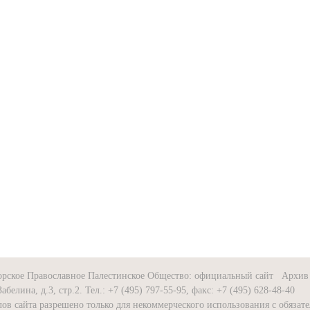
орское Православное Палестинское Общество: официальный сайт Архив 
Забелина, д.3, стр.2. Тел.: +7 (495) 797-55-95, факс: +7 (495) 628-48-40
ов сайта разрешено только для некоммерческого использования с обязат