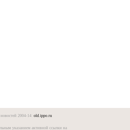
новостей 2004-14:
old.ippo.ru
ельным указанием активной ссылки на