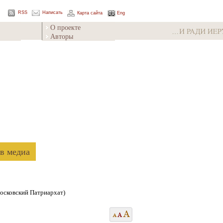
RSS
Написать
Карта сайта
Eng
О проекте
Авторы
в медиа
осковский Патриархат)