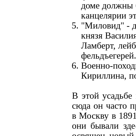
доме должны 
канцелярии эт
"Миловид" - 
князя Васили
Ламберт, лейб
фельдъегерей
Военно-походн
Кириллина, п
В этой усадьбе
сюда он часто п
в Москву в 1891
они бывали зде
освящен новый,