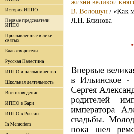
жизни великой княг
История ИППО
В. Волошун
/ «Как 
Л.Н. Блинова
Первые председатели
ИППО
Прославленные в лике
святых
"
Благотворители
Русская Палестина
Впервые велика
ИППО и паломничество
в Ильинское - 
Школьная деятельность
Сергея Александ
Востоковедение
родителей им
ИППО в Бари
императора Ал
ИППО в России
свадьбы. Молод
In Memoriam
пока шел ремо