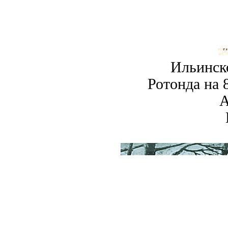
Ильинско
Ротонда на 
А