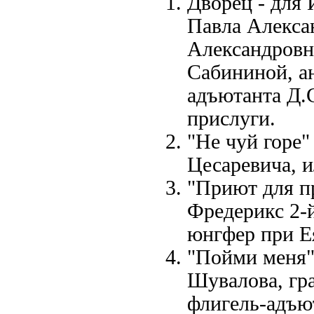
Дворец - для 
Павла Алекса
Александровн
Сабининой, а
адъютанта Д.С
прислуги.
"Не чуй горе"
Цесаревича, и
"Приют для п
Фредерикс 2-й
юнгфер при Е
"Пойми меня"
Шувалова, гра
флигель-адъю