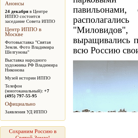
Анонсы
павильонами,
24 декабря
в Центре
ИППО состоится
располагались
заседание Совета ИППО
"Миловидов"
Центр ИППО в
Москве
выращивались п
Фотовыставка "Святая
Земля. Фото Владимира
всю Россию сво
Шелгунова"
Выставка народного
художника РФ Владимира
Никонова
Музей истории ИППО
Телефон
(многоканальный):
+7
(495) 797-55-95
Официально
Заявления УД ИППО
Сохраним Россию в
Святой Земле!