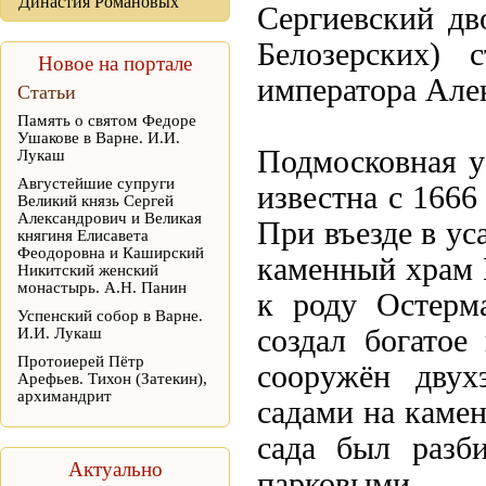
Династия Романовых
Сергиевский дв
Белозерских) 
Новое на портале
императора Алек
Статьи
Память о святом Федоре
Ушакове в Варне. И.И.
Подмосковная у
Лукаш
Августейшие супруги
известна с 1666
Великий князь Сергей
Александрович и Великая
При въезде в ус
княгиня Елисавета
Феодоровна и Каширский
каменный храм 
Никитский женский
монастырь. А.Н. Панин
к роду Остерма
Успенский собор в Варне.
создал богатое
И.И. Лукаш
Протоиерей Пётр
сооружён двух
Арефьев. Тихон (Затекин),
архимандрит
садами на камен
сада был разб
Актуально
парковыми з