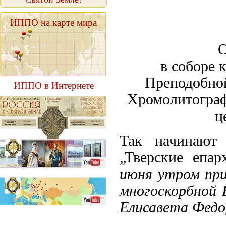
ИППО на карте мира
О
в соборе 
Преподобно
ИППО в Интернете
Хромолитограф
ц
Так начинают 
„Тверские епар
июня утром при
многоскорбной 
Елисавета Федо