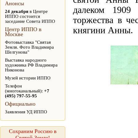
Анонсы
далеком 1909
24 декабря
в Центре
ИППО состоится
торжества в че
заседание Совета ИППО
княгини Анны.
Центр ИППО в
Москве
Фотовыставка "Святая
Земля. Фото Владимира
Шелгунова"
Выставка народного
художника РФ Владимира
Никонова
Музей истории ИППО
Телефон
(многоканальный):
+7
(495) 797-55-95
Официально
Заявления УД ИППО
Сохраним Россию в
Святой Земле!