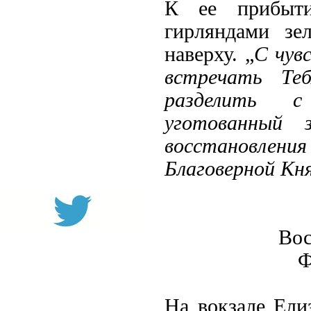
К ее прибыти
гирляндами зе
наверху. „
С чув
встречать Теб
разделить с
уготованный 
восстановлен
Благоверной Кн
Вос
Ф
На вокзале Ели