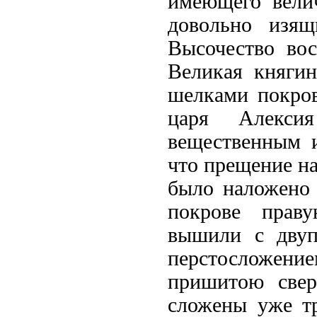
имеющего велич
довольно изящ
Высочество вос
Великая княги
шелками покров
царя Алекси
вещественным и
что прещение на
было наложено 
покрове прав
вышили с двуп
перстосложени
пришитою свер
сложены уже тр