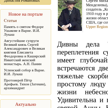
Династия Романовых
Сергей Миха
Менделеева),
создатель „
Новое на портале
1910 году в 
жизни област
Статьи
США, где со
Upper Region
Память о святом Федоре
Ушакове в Варне. И.И.
Лукаш
Августейшие супруги
Дивны дела Т
Великий князь Сергей
Александрович и Великая
переплетения с
княгиня Елисавета
Феодоровна и Каширский
имеет глубоча
Никитский женский
монастырь. А.Н. Панин
встречаются дв
Успенский собор в Варне.
И.И. Лукаш
тяжелые скорб
Протоиерей Пётр
простому люду 
Арефьев. Тихон (Затекин),
архимандрит
жизни небесн
Удивительна и 
Актуально
святой Анны 