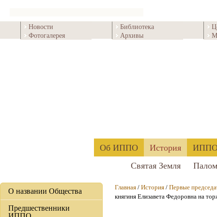
Новости
Библиотека
Ц
Фотогалерея
Архивы
М
Об ИППО
История
ИППО 
Святая Земля
Палом
Главная
/
История
/
Первые председ
О названии Общества
княгиня Елизавета Федоровна на тор
Предшественники
ИППО