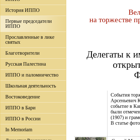
История ИППО
Вел
на торжестве 
Первые председатели
ИППО
Прославленные в лике
святых
Делегаты к и
Благотворители
откры
Русская Палестина
Ф
ИППО и паломничество
Школьная деятельность
События торж
Востоковедение
Арсеньевич К
событие в Ка
ИППО в Бари
были отмечен
(1907) и гра
ИППО в России
В статье фот
In Memoriam