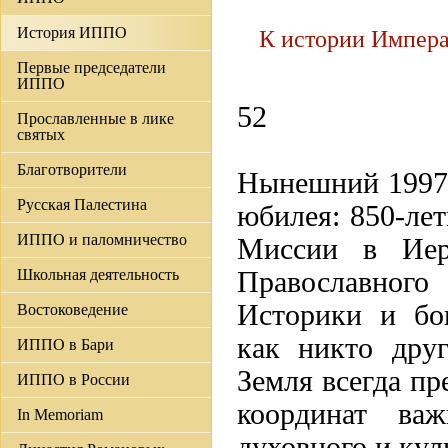
История ИППО
К истории Импера
Первые председатели
ИППО
52
Прославленные в лике
святых
Благотворители
Нынешний 1997 
Русская Палестина
юбилея: 850-ле
ИППО и паломничество
Миссии в Иеру
Школьная деятельность
Православног
Историки и бо
Востоковедение
как никто дру
ИППО в Бари
Земля всегда пр
ИППО в России
координат ва
In Memoriam
духовного и кул