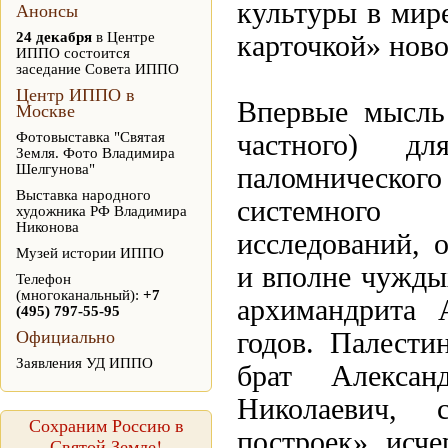
культуры в мир
Анонсы
24 декабря
в Центре
карточкой» ново
ИППО состоится
заседание Совета ИППО
Центр ИППО в
Впервые мысль 
Москве
Фотовыставка "Святая
частного) д
Земля. Фото Владимира
Шелгунова"
паломническог
Выставка народного
системного 
художника РФ Владимира
Никонова
исследований, 
Музей истории ИППО
и вполне чуждых
Телефон
(многоканальный):
+7
архимандрита 
(495) 797-55-95
Официально
годов. Палести
Заявления УД ИППО
брат Алексан
Николаевич, 
Сохраним Россию в
построек» исче
Святой Земле!