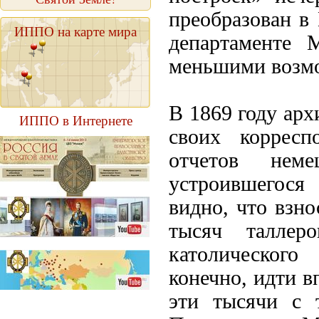
преобразован в
ИППО на карте мира
департаменте
меньшими возм
В 1869 году арх
ИППО в Интернете
своих корресп
отчетов неме
устроившегося
видно, что взно
тысяч таллер
католическог
конечно, идти в
эти тысячи с 