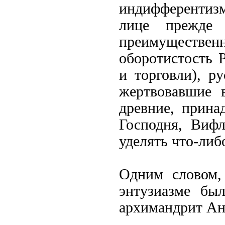
индифферентизм
лице прежде 
преимуществ
оборотистость 
и торговли), р
жертвовавшие 
древние, прина
Господня, Виф
уделять что-ли
Одним словом,
энтузиазме бы
архимандрит Ан