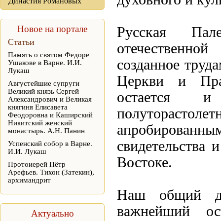
Династия Романовых
Новое на портале
Русская Пал
Статьи
отечественной
Память о святом Федоре
созданное труд
Ушакове в Варне. И.И.
Лукаш
Церкви и Прав
Августейшие супруги
Великий князь Сергей
остается и
Александрович и Великая
княгиня Елисавета
полутораст
Феодоровна и Каширский
Никитский женский
апробирова
монастырь. А.Н. Панин
свидетельства 
Успенский собор в Варне.
И.И. Лукаш
Востоке.
Протоиерей Пётр
Арефьев. Тихон (Затекин),
архимандрит
Наш общий д
важнейший ос
Актуально