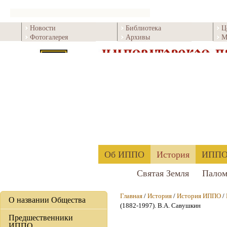
Новости
Библиотека
Ц
Фотогалерея
Архивы
М
Об ИППО
История
ИППО 
Святая Земля
Палом
Главная
/
История
/
История ИППО
/
О названии Общества
(1882-1997). В.А. Савушкин
Предшественники
ИППО