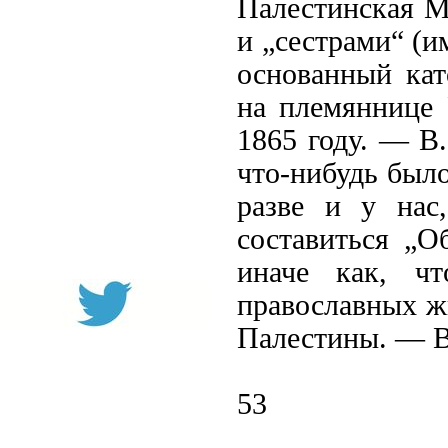
Палестинская Ми
и „сестрами“ (и
основанный кат
на племяннице 
1865 году. — В.
что-нибудь было
разве и у нас
составиться „О
иначе как, ч
православных жи
Палестины. — В.
53