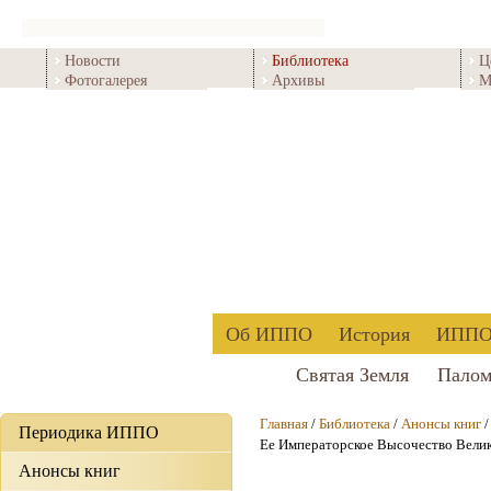
Новости
Библиотека
Ц
Фотогалерея
Архивы
М
Об ИППО
История
ИППО 
Святая Земля
Палом
Главная
/
Библиотека
/
Анонсы книг
Периодика ИППО
Ее Императорское Высочество Велик
Анонсы книг