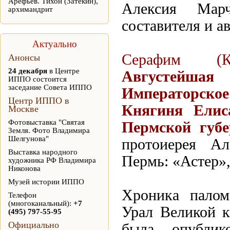
Арефьев. Тихон (Затекин),
Алексия Марч
архимандрит
составителя и а
Актуально
Серафим (Ку
Анонсы
24 декабря
в Центре
Августейша
ИППО состоится
заседание Совета ИППО
Императорское
Центр ИППО в
Княгиня Елис
Москве
Фотовыставка "Святая
Пермской губ
Земля. Фото Владимира
Шелгунова"
протоиерея А
Выставка народного
Пермь: «Астер»,
художника РФ Владимира
Никонова
Музей истории ИППО
Хроника палом
Телефон
(многоканальный):
+7
Урал Великой 
(495) 797-55-95
Официально
была опублик