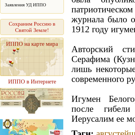
Заявления УД ИППО
патриотическ
журнала было о
Сохраним Россию в
1912 году игум
Святой Земле!
ИППО на карте мира
Авторский ст
Серафима (Кузн
лишь некоторые
современного ру
ИППО в Интернете
Игумен Белого
после гибели
Иерусалим ее мо
Тэги:
августей