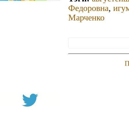
Федоровна
,
игу
Марченко
П