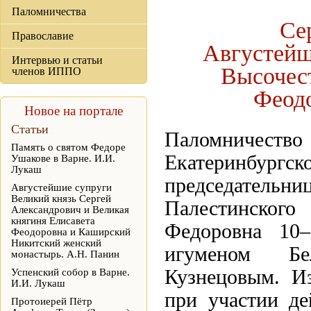
Паломничества
Се
Православие
Августейш
Интервью и статьи
Высочес
членов ИППО
Феодо
Новое на портале
Статьи
Паломниче
Память о святом Федоре
Екатеринбург
Ушакове в Варне. И.И.
Лукаш
председатель
Августейшие супруги
Великий князь Сергей
Палестинского
Александрович и Великая
княгиня Елисавета
Федоровна 10
Феодоровна и Каширский
Никитский женский
игуменом Бе
монастырь. А.Н. Панин
Кузнецовым. И
Успенский собор в Варне.
И.И. Лукаш
при участии д
Протоиерей Пётр